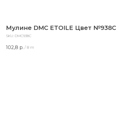
Мулине DMC ETOILE Цвет №938C
SKU:
DMC938C
102,8
р.
/
8 m