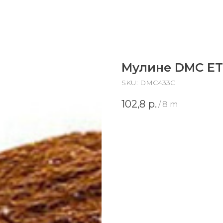
Мулине DMC ET
SKU:
DMC433C
102,8
р.
/
8 m