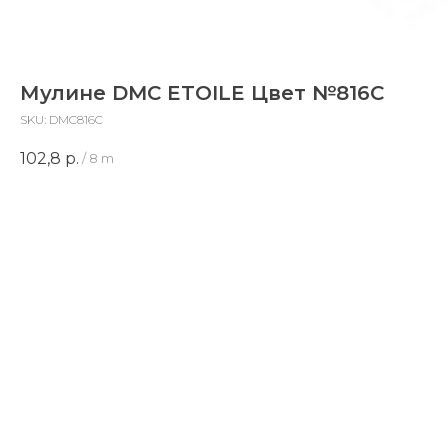
Мулине DMC ETOILE Цвет №816C
SKU:
DMC816C
102,8
р.
/
8 m