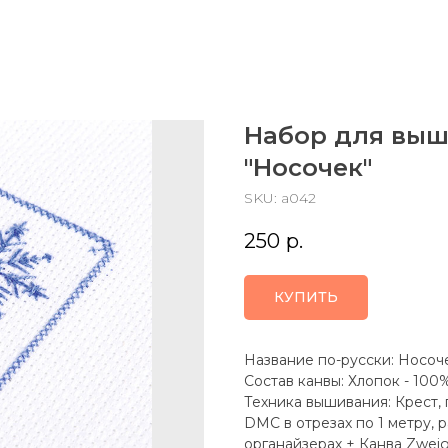
Набор для выш
"Носочек"
SKU:
a042
250
р.
КУПИТЬ
Название по-русски: Носоче
Состав канвы: Хлопок - 100
Техника вышивания: Крест,
DMC в отрезах по 1 метру, 
органайзерах + Канва Zweig