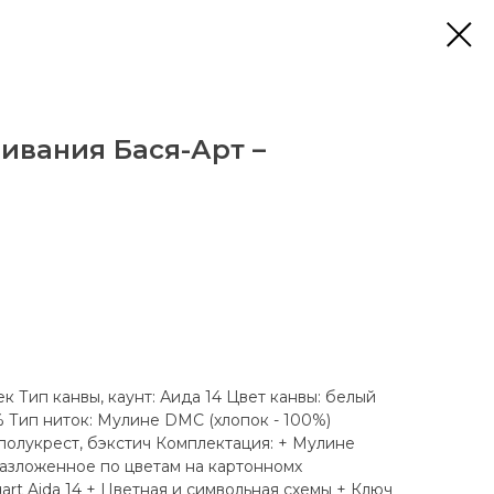
ивания Бася-Арт –
к Тип канвы, каунт: Аида 14 Цвет канвы: белый
% Тип ниток: Мулине DMC (хлопок - 100%)
 полукрест, бэкстич Комплектация: + Мулине
разложенное по цветам на картонномх
art Aida 14 + Цветная и символьная схемы + Ключ