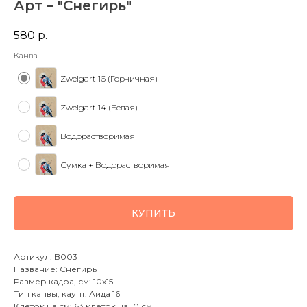
Арт – "Снегирь"
580
р.
Канва
Zweigart 16 (Горчичная)
Zweigart 14 (Белая)
Водорастворимая
Сумка + Водорастворимая
КУПИТЬ
Артикул: B003
Название: Снегирь
Размер кадра, см: 10х15
Тип канвы, каунт: Аида 16
Клеток на см: 63 клеток на 10 см