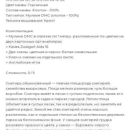
Цвет канвы: Горчичная
Состав канвы: Хлопок - 100%
Тип ниток: Мулине DMC (хлопок - 100%)
Техника вышивания: Крест
Комплектация:
+ Мулине DMC в отрезах по 1 метру, разложенное по цветам на
двух картонных органайзерах;
+ Канва Zweigart Aida 16
+ Две схемы: цветная и черно-белая символьная:
+ Ключ к схемам на отдельном листе;
+ Английская игла
Сложность: 3 / 5
Снегирь обыкновенный — певчая птица рода снегирей,
семейства вьюрковых. Птица мелких размеров, чуть больше
воробья. Снегирь живёт в лесах с густым подлеском, также его
можно встретить в садах и парках городов. Летом птица
обитает как в густых лесах, так и в редколесьях, но заметить её
удаётся редко. Зимой же стаи снегирей очень хорошо
различимы, как и отдельные птички на безлиственных деревьях
парка на белоснежном фоне. У самцов снегирей грудка
розовато-красного цвета, у самок — буровато-серого.