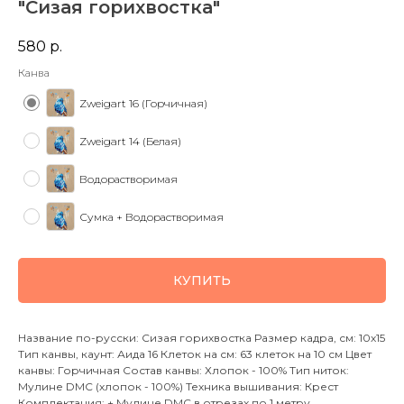
"Сизая горихвостка"
580
р.
Канва
Zweigart 16 (Горчичная)
Zweigart 14 (Белая)
Водорастворимая
Сумка + Водорастворимая
КУПИТЬ
Название по-русски: Сизая горихвостка Размер кадра, см: 10х15
Тип канвы, каунт: Аида 16 Клеток на см: 63 клеток на 10 см Цвет
канвы: Горчичная Состав канвы: Хлопок - 100% Тип ниток:
Мулине DMC (хлопок - 100%) Техника вышивания: Крест
Комплектация: + Мулине DMC в отрезах по 1 метру,