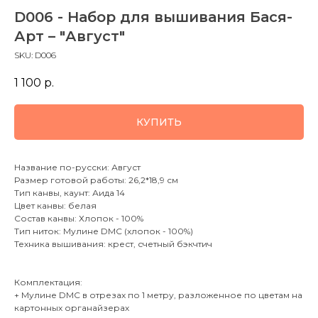
D006 - Набор для вышивания Бася-
Арт – "Август"
SKU:
D006
1 100
р.
КУПИТЬ
Название по-русски: Август
Размер готовой работы: 26,2*18,9 см
Тип канвы, каунт: Аида 14
Цвет канвы: белая
Состав канвы: Хлопок - 100%
Тип ниток: Мулине DMC (хлопок - 100%)
Техника вышивания: крест, счетный бэкчтич
Комплектация:
+ Мулине DMC в отрезах по 1 метру, разложенное по цветам на
картонных органайзерах