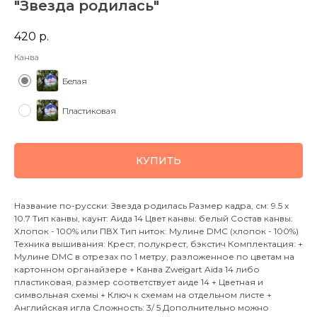
"Звезда родилась"
420
р.
Канва
Белая
Пластиковая
КУПИТЬ
Название по-русски: Звезда родилась Размер кадра, см: 9.5 x
10.7 Тип канвы, каунт: Аида 14 Цвет канвы: белый Состав канвы:
Хлопок - 100% или ПВХ Тип ниток: Мулине DMC (хлопок - 100%)
Техника вышивания: Крест, полукрест, бэкстич Комплектация: +
Мулине DMC в отрезах по 1 метру, разложенное по цветам на
картонном органайзере + Канва Zweigart Aida 14 либо
пластиковая, размер соответствует аиде 14 + Цветная и
символьная схемы + Ключ к схемам на отдельном листе +
Английская игла Сложность: 3/ 5 Дополнительно можно