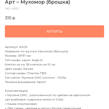
Арт – Мухомор (брошка)
SKU:
a005
310
р.
КУПИТЬ
Артикул: A005
Название по-русски: Мухомор (брошка)
Размер: 35*37 мм
Тип канвы, каунт: Аида 14
Клеток на см: 55 клеткок на 10 см
Цвет канвы: Белая
Состав канвы: Пластик ПВХ
Тип ниток: Мулине DMC (хлопок - 100%)
Техника вышивания: Крест
Комплектация:
+ Мулине DMC , разложенное по цветам на картонном
органайзере; (нарезка нитей от 0,5м)
+ Канва пластиковая
+ Две схемы: цветная и черно-белая символьная: