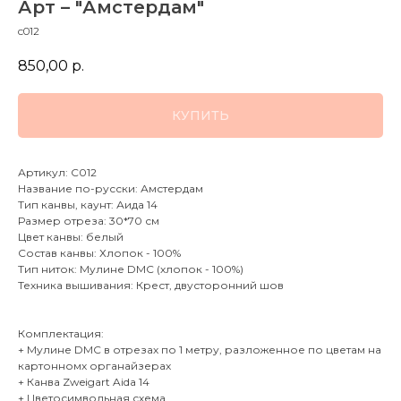
Арт – "Амстердам"
c012
850,00
р.
КУПИТЬ
Артикул: C012
Название по-русски: Амстердам
Тип канвы, каунт: Аида 14
Размер отреза: 30*70 см
Цвет канвы: белый
Состав канвы: Хлопок - 100%
Тип ниток: Мулине DMC (хлопок - 100%)
Техника вышивания: Крест, двусторонний шов
Комплектация:
+ Мулине DMC в отрезах по 1 метру, разложенное по цветам на
картонномх органайзерах
+ Канва Zweigart Aida 14
+ Цветосимвольная схема