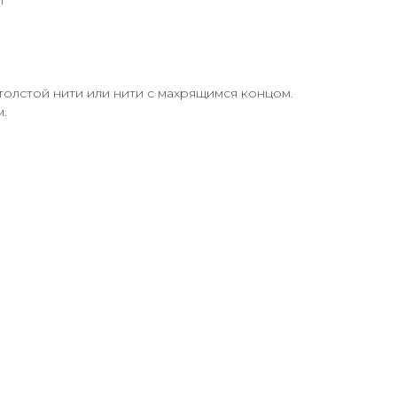
т
 толстой нити или нити с махрящимся концом.
.