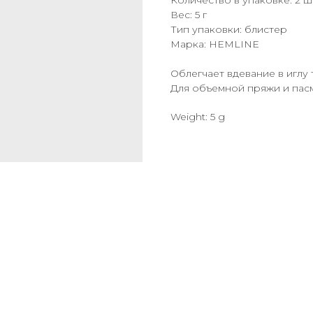
Количество в упаковке: 2 ш
Вес: 5 г
Тип упаковки: блистер
Марка: HEMLINE
Облегчает вдевание в иглу
Для объемной пряжи и пасм
Weight: 5 g