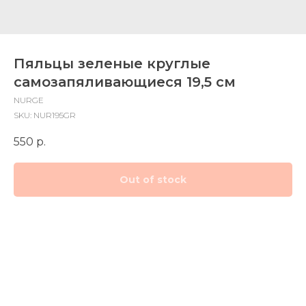
Пяльцы зеленые круглые
самозапяливающиеся 19,5 см
NURGE
SKU:
NUR195GR
550
р.
Out of stock