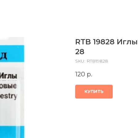
RTB 19828 Игл
28
SKU:
RTB19828
120
р.
КУПИТЬ