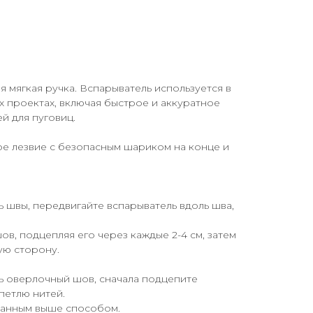
т
 мягкая ручка. Вспарыватель используется в
х проектах, включая быстрое и аккуратное
й для пуговиц.
е лезвие с безопасным шариком на конце и
ь швы, передвигайте вспарыватель вдоль шва,
в, подцепляя его через каждые 2-4 см, затем
ую сторону.
ь оверлочный шов, сначала подцепите
петлю нитей.
санным выше способом.