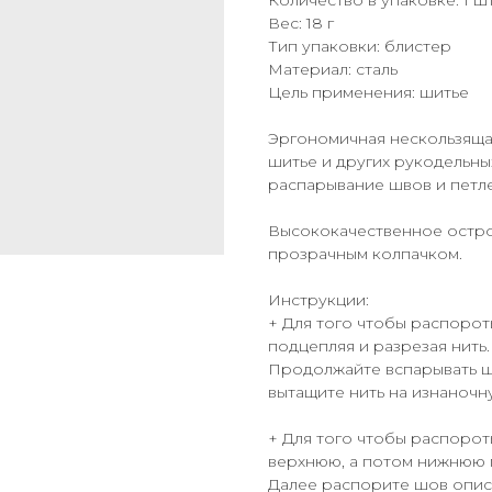
Количество в упаковке: 1 ш
Вес: 18 г
Тип упаковки: блистер
Материал: сталь
Цель применения: шитье
Эргономичная нескользящая
шитье и других рукодельны
распарывание швов и петле
Высококачественное остро
прозрачным колпачком.
Инструкции:
+ Для того чтобы распорот
подцепляя и разрезая нить.
Продолжайте вспарывать шо
вытащите нить на изнаночн
+ Для того чтобы распорот
верхнюю, а потом нижнюю 
Далее распорите шов опи